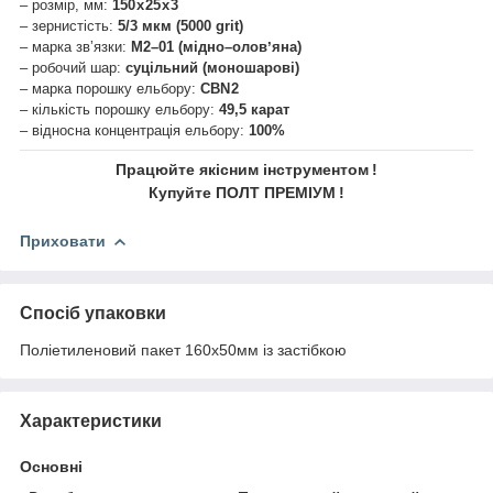
– розмір, мм:
150 х 25 х 3
– зернистість:
5/3 мкм (5000 grit)
– марка звʼязки:
М2–01 (мідно–оловʼяна)
– робочий шар:
суцільний (моношарові)
– марка порошку ельбору:
CBN 2
– кількість порошку ельбору:
49,5 карат
– відносна концентрація ельбору:
100%
Працюйте якісним інструментом
!
Купуйте ПОЛТ ПРЕМІУМ
!
Приховати
Спосіб упаковки
Поліетиленовий пакет 160х50мм із застібкою
Характеристики
Основні