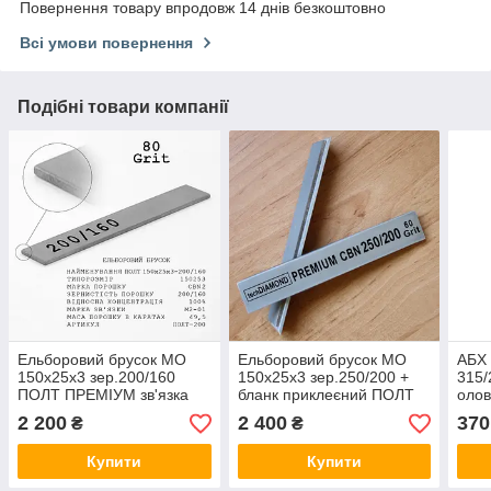
Повернення товару впродовж 14 днів безкоштовно
Всі умови повернення
Подібні товари компанії
Ельборовий брусок МО
Ельборовий брусок МО
АБХ 
150х25х3 зер.200/160
150х25х3 зер.250/200 +
315/
ПОЛТ ПРЕМІУМ зв'язка
бланк приклеєний ПОЛТ
олов
М2-01 (мідно-олов'яна)
ПРЕМІУМ зв'язка М2-01
2 200
2 400
370
₴
₴
(мідно-олов'яна)
Купити
Купити