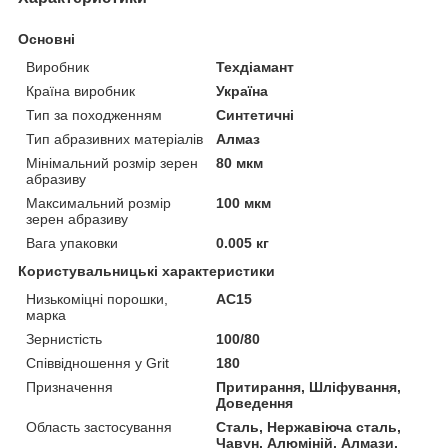
Основні
Виробник
Техдіамант
Країна виробник
Україна
Тип за походженням
Синтетичні
Тип абразивних матеріалів
Алмаз
Мінімальний розмір зерен
80 мкм
абразиву
Максимальний розмір
100 мкм
зерен абразиву
Вага упаковки
0.005 кг
Користувальницькі характеристики
Низькоміцні порошки,
АС15
марка
Зернистість
100/80
Співвідношення у Grit
180
Призначення
Притирання, Шліфування,
Доведення
Область застосування
Сталь, Нержавіюча сталь,
Чавун, Алюміній, Алмази,