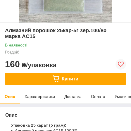
Алмазний порошок 25кар-5г зер.100/80
марка АС15
В наявності
Роздріб
160
₴/упаковка
Купити
Опис
Характеристики
Доставка
Оплата
Умови п
Опис
Упаковка 25 карат (5 грам):
• Алмазний порошок АС15 100/80