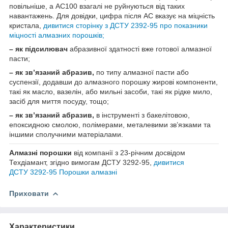
повільніше, а АС100 взагалі не руйнуються від таких
навантажень. Для довідки, цифра після АС вказує на міцність
кристала,
дивитися сторінку з ДСТУ 2392‑95 про показники
міцності алмазних порошків;
– як підсилювач
абразивної здатності вже готової алмазної
пасти;
– як зв’язаний абразив,
по типу алмазної пасти або
суспензії, додавши до алмазного порошку жирові компоненти,
такі як масло, вазелін, або мильні засоби, такі як рідке мило,
засіб для миття посуду, тощо;
– як зв’язаний абразив,
в інструменті з бакелітовою,
епоксидною смолою, полімерами, металевими зв’язками та
іншими сполучними матеріалами.
Алмазні порошки
від компанії з 23‑річним досвідом
Техдіамант,
згідно вимогам ДСТУ 3292‑95
,
дивитися
ДСТУ 3292‑95 Порошки алмазні
Приховати
Характеристики