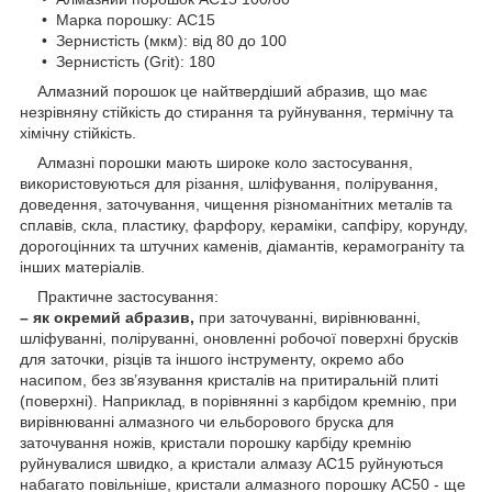
• Марка порошку: АС15
• Зернистість (мкм): від 80 до 100
• Зернистість (Grit): 180
Алмазний порошок це найтвердіший абразив, що має
незрівняну стійкість до стирання та руйнування, термічну та
хімічну стійкість.
Алмазні порошки мають широке коло застосування,
використовуються для різання, шліфування, полірування,
доведення, заточування, чищення різноманітних металів та
сплавів, скла, пластику, фарфору, кераміки, сапфіру, корунду,
дорогоцінних та штучних каменів, діамантів, керамограніту та
інших матеріалів.
Практичне застосування:
– як окремий абразив,
при заточуванні, вирівнюванні,
шліфуванні, поліруванні, оновленні робочої поверхні брусків
для заточки, різців та іншого інструменту, окремо або
насипом, без зв’язування кристалів на притиральній плиті
(поверхні). Наприклад, в порівнянні з карбідом кремнію, при
вирівнюванні алмазного чи ельборового бруска для
заточування ножів, кристали порошку карбіду кремнію
руйнувалися швидко, а кристали алмазу АС15 руйнуються
набагато повільніше, кристали алмазного порошку АС50 - ще