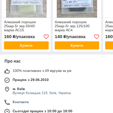
Алмазний порошок
Алмазний порошок
Алм
25кар-5г зер.50/40
25кар-5г зер.125/100
25ка
марка АС15
марка АС4
мар
160
140
160
₴/упаковка
₴/упаковка
Купити
Купити
Про нас
100% позитивних з 49 відгуків за рік
Працює з 29.06.2010
м. Київ
Вулиця Козацька 118, Київ, Україна
Контакти
Сьогодні працює з 10:00 до 18:00