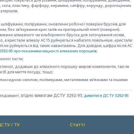
користовуються для різання, шліфування, полірування, доведення,
, скла, пластику, фарфору, кераміки, сапфіру, корунду, дорогоцінних
атеріалів.
 шліфуванні, поліруванні, оновленні робочої поверхні брусків для
ом, без зв’язування кристалів на притиральній плиті (поверхні).
внюванні алмазного чи ельборового бруска для заточування ножів,
, а кристали алмазу АС15 руйнуються набагато повільніше, кристали
лі не руйнуються від таких навантажень. Для довідки, цифра після АС
2392‑95 про показники міцності алмазних порошків;
азної пасти;
успензії, додавши до алмазного порошку жирові компоненти, такі як
асіб для миття посуду, тощо;
 епоксидною смолою, полімерами, металевими зв’язками та іншими
згідно вимогам ДСТУ 3292‑95
Техдіамант,
,
дивитися ДСТУ 3292‑95
ДСТУ / ТУ
Статті