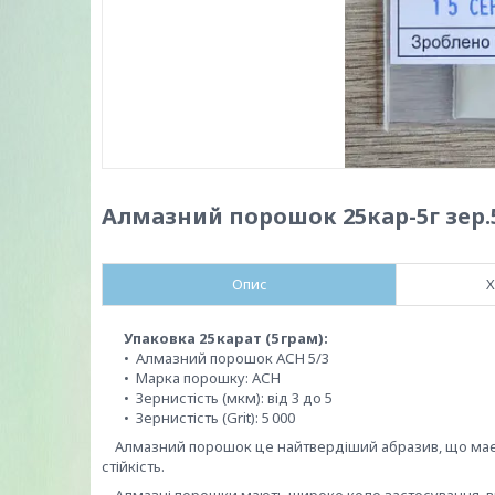
Алмазний порошок 25кар-5г зер.
Опис
Х
Упаковка 25 карат (5 грам):
• Алмазний порошок АСН 5/3
• Марка порошку: АСН
• Зернистість (мкм): від 3 до 5
• Зернистість (Grit): 5 000
Алмазний порошок це найтвердіший абразив, що має нез
стійкість.