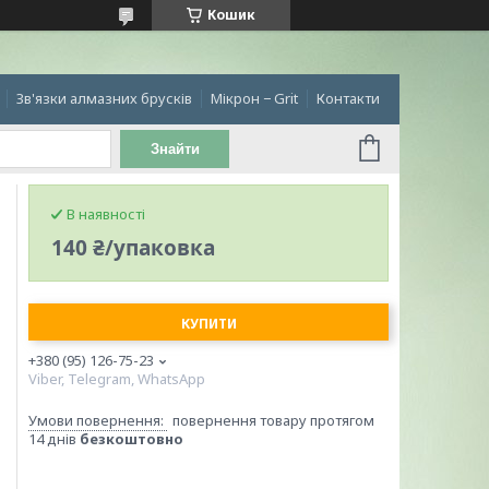
Кошик
Зв'язки алмазних брусків
Мікрон − Grit
Контакти
Знайти
В наявності
140 ₴/упаковка
КУПИТИ
+380 (95) 126-75-23
Viber, Telegram, WhatsApp
повернення товару протягом
14 днів
безкоштовно