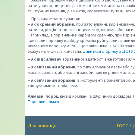
Алмазні порошки мають широке коло застосування, ви
заточування, чищення різноманітних металів та сплавів
та штучних каменів, діамантів, керамограніту та інших м
Практичне застосування:
– як окремий абразив,
при заточуванні, вирівнюванні,
заточки, різців та іншого інструменту, окремо або насип
Наприклад, в порівнянні з карбідом кремнію, при вирі
кристали порошку карбіду кремнію руйнувалися швидко
алмазного порошку АС50 - ще повільніше, а АС100 взага
вказує на міцність кристала,
дивитися сторінку з ДСТУ 
– як підсилювач
абразивної здатності вже готової алм
– як зв’язаний абразив,
по типу алмазної пасти або с
масло, вазелін, або мильні засоби, такі як рідке мило, з
– як зв’язаний абразив,
в інструменті з бакелітовою,
сполучними матеріалами.
Алмазні порошки
від компанії з 23‑річним досвідом 
Порошки алмазні
Для покупця
ГОСТ / 