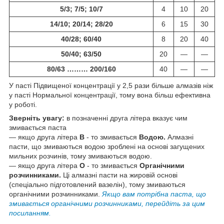
5/3; 7/5; 10/7
4
10
20
14/10; 20/14; 28/20
6
15
30
40/28; 60/40
8
20
40
50/40; 63/50
20
—
—
80/63 ……… 200/160
40
—
—
У пасті Підвищеної концентрації у 2,5 рази більше алмазів ніж
у пасті Нормальної концентрації, тому вона більш ефективна
у роботі.
Зверніть увагу:
в позначенні друга літера вказує чим
змивається паста
— якщо друга літера
В
- то змивається
Водою.
Алмазні
пасти, що змиваються водою зроблені на основі загущених
мильних розчинів, тому змиваються водою.
— якщо друга літера
О
- то змивається
Органічними
розчинниками.
Ці алмазні пасти на жировій основі
(спеціально підготовлений вазелін), тому змиваються
органічними розчинниками.
Якщо вам потрібна паста, що
змивається органічними розчинниками, перейдіть за цим
посиланням.