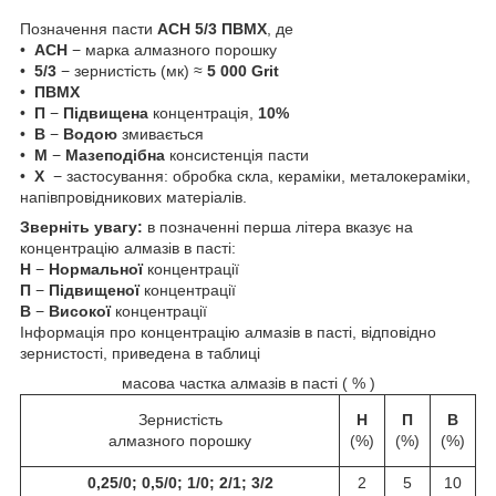
Позначення пасти
АСН 5/3 ПВМХ
, де
•
АСН
− марка алмазного порошку
•
5/3
− зернистість (мк) ≈
5 000 Grit
•
ПВМХ
•
П
−
Підвищена
концентрація,
10%
•
В
−
Водою
змивається
•
М
−
Мазеподібна
консистенція пасти
•
Х
− застосування:
обробка скла, кераміки, металокераміки,
напівпровідникових матеріалів.
Зверніть увагу:
в позначенні перша літера вказує на
концентрацію алмазів в пасті:
Н
−
Нормальної
концентрації
П
−
Підвищеної
концентрації
В
−
Високої
концентрації
Інформація про концентрацію алмазів в пасті, відповідно
зернистості, приведена в таблиці
масова частка алмазів в пасті ( % )
Зернистість
Н
П
В
алмазного порошку
(%)
(%)
(%)
0,25/0; 0,5/0; 1/0; 2/1; 3/2
2
5
10