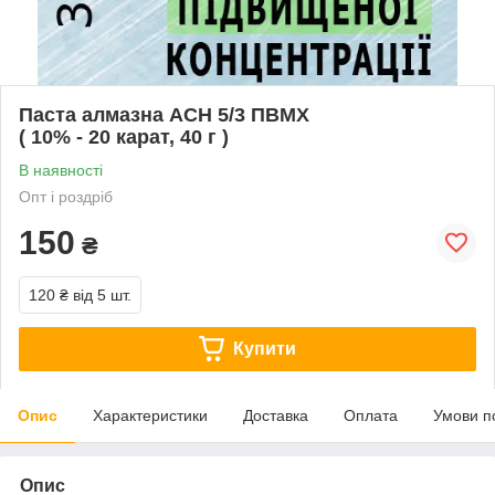
Паста алмазна АСН 5/3 ПВМХ
( 10% - 20 карат, 40 г )
В наявності
Опт і роздріб
150
₴
120 ₴
від 5 шт.
Купити
Опис
Характеристики
Доставка
Оплата
Умови п
Опис