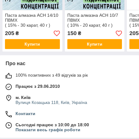
Паста алмазна АСН 14/10
Паста алмазна АСН 10/7
Паст
ПВМХ
ПВМХ
ПВМ
( 15% - 30 карат, 40 г )
( 10% - 20 карат, 40 г )
( 15%
205
150
205
₴
₴
Купити
Купити
Про нас
100% позитивних з 49 відгуків за рік
Працює з 29.06.2010
м. Київ
Вулиця Козацька 118, Київ, Україна
Контакти
Сьогодні працює з 10:00 до 18:00
Показати весь графік роботи