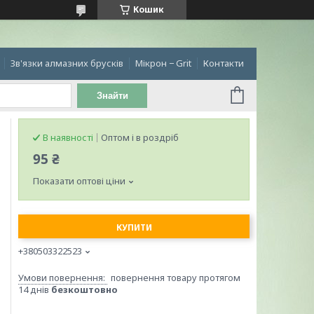
Кошик
Зв'язки алмазних брусків
Мікрон − Grit
Контакти
Знайти
В наявності
Оптом і в роздріб
95 ₴
Показати оптові ціни
КУПИТИ
+380503322523
повернення товару протягом
14 днів
безкоштовно