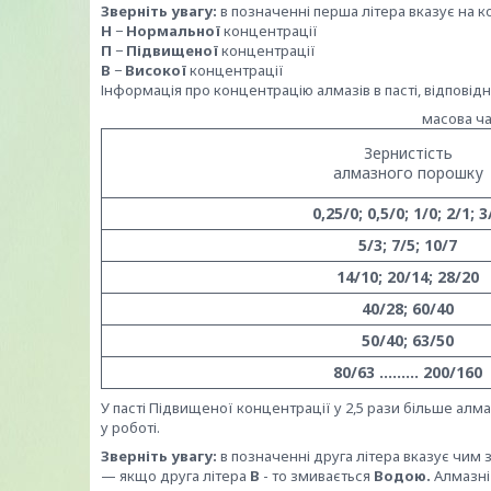
Зверніть увагу:
в позначенні перша літера вказує на ко
Н
−
Нормальної
концентрації
П
−
Підвищеної
концентрації
В
−
Високої
концентрації
Інформація про концентрацію алмазів в пасті, відповід
масова час
Зернистість
алмазного порошку
0,25/0; 0,5/0; 1/0; 2/1; 3
5/3; 7/5; 10/7
14/10; 20/14; 28/20
40/28; 60/40
50/40; 63/50
80/63 ……… 200/160
У пасті Підвищеної концентрації у 2,5 рази більше алм
у роботі.
Зверніть увагу:
в позначенні друга літера вказує чим 
— якщо друга літера
В
- то змивається
Водою.
Алмазні