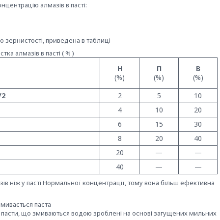
нцентрацію алмазів в пасті:
но зернистості, приведена в таблиці
тка алмазів в пасті ( % )
Н
П
В
(%)
(%)
(%)
/2
2
5
10
4
10
20
6
15
30
8
20
40
20
—
—
40
—
—
азів ніж у пасті Нормальної концентрації, тому вона більш ефективна
змивається паста
 пасти, що змиваються водою зроблені на основі загущених мильних