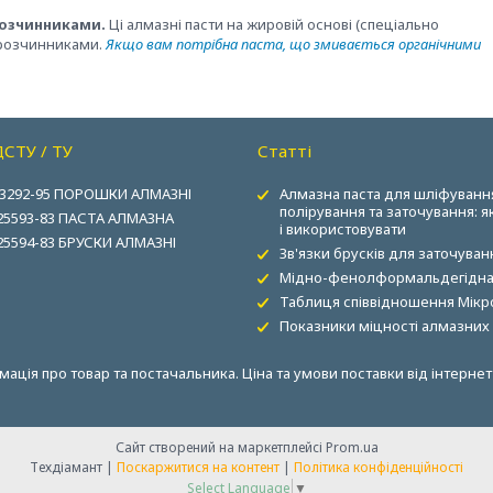
озчинниками.
Ці алмазні пасти на жировій основі (спеціально
 розчинниками.
Якщо вам потрібна паста, що змивається органічними
ДСТУ / ТУ
Статті
3292-95 ПОРОШКИ АЛМАЗНІ
Алмазна паста для шліфуванн
полірування та заточування: я
25593-83 ПАСТА АЛМАЗНА
і використовувати
25594-83 БРУСКИ АЛМАЗНІ
Зв'язки брусків для заточуван
Мідно-фенолформальдегідна 
Таблиця співвідношення Мікро
Показники міцності алмазних
ормація про товар та постачальника. Ціна та умови поставки від інтерн
Сайт створений на маркетплейсі
Prom.ua
Техдіамант |
Поскаржитися на контент
|
Політика конфіденційності
Select Language
▼