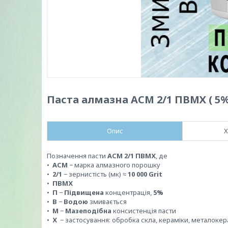
Паста алмазна АСМ 2/1 ПВМХ ( 5% -
Опис
Х
Позначення пасти
АСМ 2/1 ПВМХ
, де
•
АСМ
− марка алмазного порошку
•
2/1
− зернистість (мк) ≈
10 000 Grit
•
ПВМХ
•
П
−
Підвищена
концентрація,
5%
•
В
−
Водою
змивається
•
М
−
Мазеподібна
консистенція пасти
•
Х
− застосування:
обробка скла, кераміки, металокера