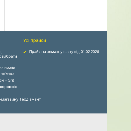
Усі прайси
я,
Прайс на алмазну пасту від 01.02.2026
к вибрати
ня ножів
зв'язка
н − Grit
 порошків
ет-магазину Техдіамант.