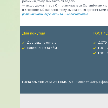
розчинів, тому змиваються водою.
— якщо друга літера
О
- то змивається
Органічними р
підготовлений вазелін), тому змиваються органічними
розчинниками, перейдіть за цим посиланням.
Для покупця
ГОСТ / 
Доставка та оплата
ДСТУ 
Повернення та обмін
ГОСТ 
ГОСТ 
Паста алмазна АСМ 2/1 ПВМХ ( 5% - 10 карат, 40 г ). Інф