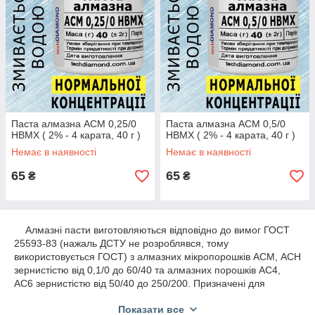
Паста алмазна АСМ 0,25/0
Паста алмазна АСМ 0,5/0
НВМХ ( 2% - 4 карата, 40 г )
НВМХ ( 2% - 4 карата, 40 г )
Немає в наявності
Немає в наявності
65
65
₴
₴
Алмазні пасти виготовляються відповідно до вимог ГОСТ
25593-83 (нажаль ДСТУ не розроблявся, тому
використовується ГОСТ) з алмазних мікропорошків АСМ, АСН
зернистістю від 0,1/0 до 60/40 та алмазних порошків АС4,
АС6 зернистістю від 50/40 до 250/200. Призначені для
шліфування, полірування та доведення металів, сплавів і
Показати все
неметалевих матеріалів.